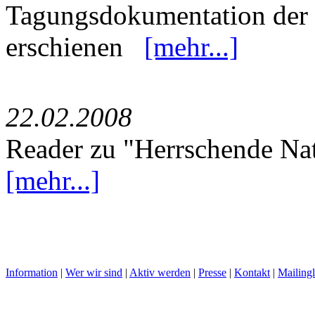
Tagungsdokumentation der 
erschienen
[mehr...]
22.02.2008
Reader zu "Herrschende Nat
[mehr...]
Information
|
Wer wir sind
|
Aktiv werden
|
Presse
|
Kontakt
|
Mailingl